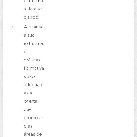
estruturai
s de que
dispõe;
Avaliar se
a sua
estrutura
e
práticas
formativa
s são
adequad
as à
oferta
que
promove
e às
áreas de