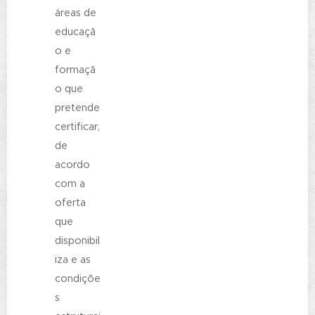
áreas de
educaçã
o e
formaçã
o que
pretende
certificar,
de
acordo
com a
oferta
que
disponibil
iza e as
condiçõe
s