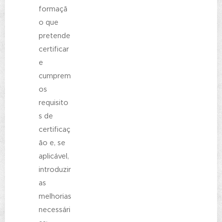
formaçã
o que
pretende
certificar
e
cumprem
os
requisito
s de
certificaç
ão e, se
aplicável,
introduzir
as
melhorias
necessári