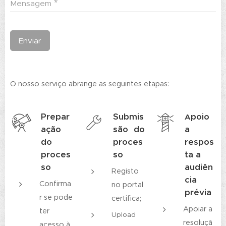
Mensagem
Enviar
O nosso serviço abrange as seguintes etapas:
Prepar
Submis
poio
A
ação
são do
a
do
proces
respos
proces
so
ta a
so
audiên
Registo
cia
Confirma
no portal
prévia
r se pode
certifica;
Apoiar a
ter
Upload
resoluçã
acesso à