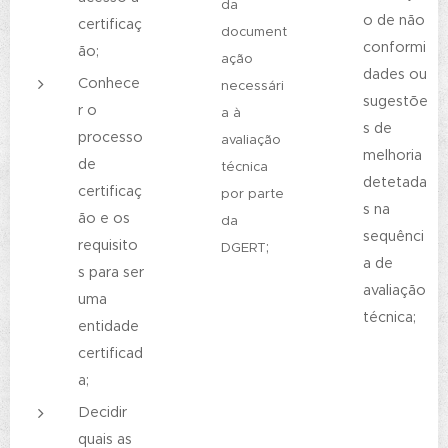
da
o de não
certificaç
document
conformi
ão;
ação
dades ou
Conhece
necessári
sugestõe
r o
a à
s de
processo
avaliação
melhoria
de
técnica
detetada
certificaç
por parte
s na
ão e os
da
sequênci
requisito
;
DGERT
a de
s para ser
avaliação
uma
técnica;
entidade
certificad
a;
Decidir
quais as